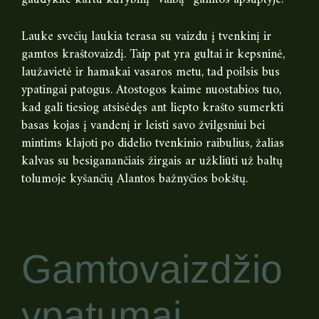
Lauke svečių laukia terasa su vaizdu į tvenkinį ir
gamtos kraštovaizdį. Taip pat yra gultai ir kepsninė,
laužavietė ir hamakai vasaros metu, tad poilsis bus
ypatingai patogus. Atostogos kaime nuostabios tuo,
kad gali tiesiog atsisėdęs ant liepto krašto sumerkti
basas kojas į vandenį ir leisti savo žvilgsniui bei
mintims klajoti po didelio tvenkinio raibulius, žalias
kalvas su besiganančiais žirgais ar užkliūti už baltų
tolumoje kyšančių Alantos bažnyčios bokštų.
Gamtovaizdžio
ypatumai