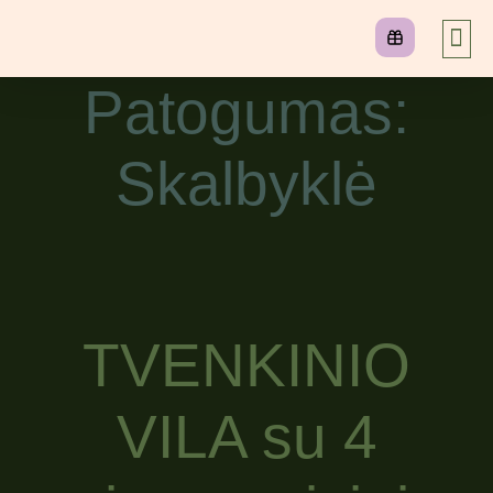
Patogumas:
Skalbyklė
TVENKINIO
VILA su 4