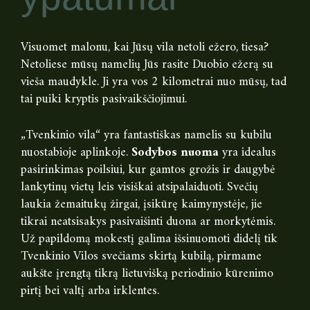
Visuomet malonu, kai Jūsų vila netoli ežero, tiesa?
Netoliese mūsų namelių Jūs rasite Duobio ežerą su
vieša maudykle. Ji yra vos 2 kilometrai nuo mūsų, tad
tai puiki kryptis pasivaikščiojimui.
„Tvenkinio vila“ yra fantastiškas namelis su kubilu
nuostabioje aplinkoje.
Sodybos nuoma
yra idealus
pasirinkimas poilsiui, kur gamtos grožis ir daugybė
lankytinų vietų leis visiškai atsipalaiduoti. Svečių
laukia žemaitukų žirgai, įsikūrę kaimynystėje, jie
tikrai neatsisakys pasivaišinti duona ar morkytėmis.
Už papildomą mokestį galima išsinuomoti didelį tik
Tvenkinio Vilos svečiams skirtą kubilą, pirmame
aukšte įrengtą tikrą lietuvišką periodinio kūrenimo
pirtį bei valtį arba irklentes.