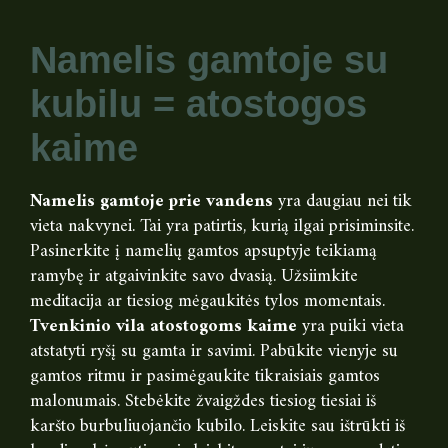
Namelis gamtoje su
kubilu = atostogos
kaime
Namelis gamtoje prie vandens
yra daugiau nei tik
vieta nakvynei. Tai yra patirtis, kurią ilgai prisiminsite.
Pasinerkite į namelių gamtos apsuptyje teikiamą
ramybę ir atgaivinkite savo dvasią. Užsiimkite
meditacija ar tiesiog mėgaukitės tylos momentais.
Tvenkinio vila atostogoms kaime
yra puiki vieta
atstatyti ryšį su gamta ir savimi. Pabūkite vienyje su
gamtos ritmu ir pasimėgaukite tikraisiais gamtos
malonumais. Stebėkite žvaigždes tiesiog tiesiai iš
karšto burbuliuojančio kubilo. Leiskite sau ištrūkti iš