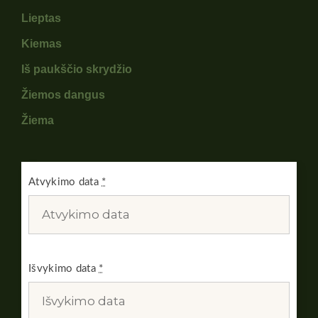
Lieptas
Kiemas
Iš paukščio skrydžio
Žiemos dangus
Žiema
Atvykimo data
*
Išvykimo data
*