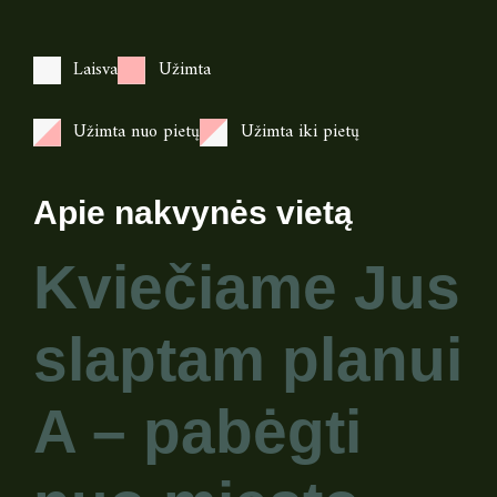
Laisva
Užimta
Užimta nuo pietų
Užimta iki pietų
Apie nakvynės vietą
Kviečiame Jus
slaptam planui
A – pabėgti