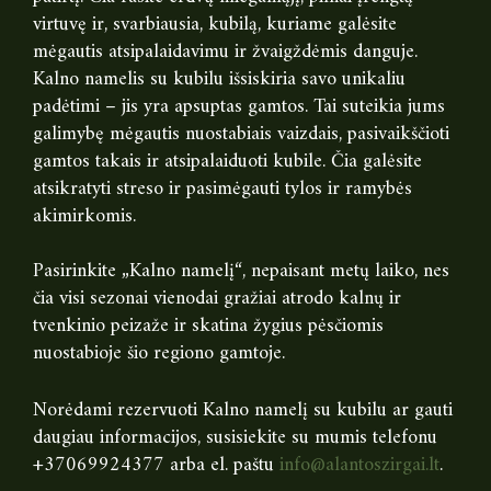
virtuvę ir, svarbiausia, kubilą, kuriame galėsite
mėgautis atsipalaidavimu ir žvaigždėmis danguje.
Kalno namelis su kubilu išsiskiria savo unikaliu
padėtimi – jis yra apsuptas gamtos. Tai suteikia jums
galimybę mėgautis nuostabiais vaizdais, pasivaikščioti
gamtos takais ir atsipalaiduoti kubile. Čia galėsite
atsikratyti streso ir pasimėgauti tylos ir ramybės
akimirkomis.
Pasirinkite „Kalno namelį“, nepaisant metų laiko, nes
čia visi sezonai vienodai gražiai atrodo kalnų ir
tvenkinio peizaže ir skatina žygius pėsčiomis
nuostabioje šio regiono gamtoje.
Norėdami rezervuoti Kalno namelį su kubilu ar gauti
daugiau informacijos, susisiekite su mumis telefonu
+37069924377 arba el. paštu
info@alantoszirgai.lt
.