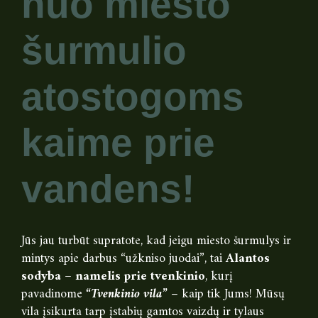
nuo miesto
šurmulio
atostogoms
kaime prie
vandens!
Jūs jau turbūt supratote, kad jeigu miesto šurmulys ir
mintys apie darbus “užkniso juodai”, tai
Alantos
sodyba
–
namelis prie tvenkinio
, kurį
pavadinome
“Tvenkinio vila”
– kaip tik Jums! Mūsų
vila įsikurta tarp įstabių gamtos vaizdų ir tylaus