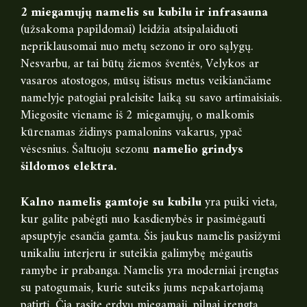
2 miegamųjų namelis su kubilu ir infrasauna
(užsakoma papildomai) leidžia atsipalaiduoti
nepriklausomai nuo metų sezono ir oro sąlygų.
Nesvarbu, ar tai būtų žiemos šventės, Velykos ar
vasaros atostogos, mūsų ištisus metus veikiančiame
namelyje patogiai praleisite laiką su savo artimaisiais.
Miegosite viename iš 2 miegamųjų, o malkomis
kūrenamas židinys pamalonins vakarus, ypač
vėsesnius. Šaltuoju sezonu
namelio grindys
šildomos elektra.
Kalno namelis gamtoje su kubilu
yra puiki vieta,
kur galite pabėgti nuo kasdienybės ir pasimėgauti
apsuptyje esančia gamta. Šis jaukus namelis pasižymi
unikaliu interjeru ir suteikia galimybę mėgautis
ramybe ir prabanga. Namelis yra moderniai įrengtas
su patogumais, kurie suteiks jums nepakartojamą
patirtį. Čia rasite erdvų miegamąjį, pilnai įrengtą