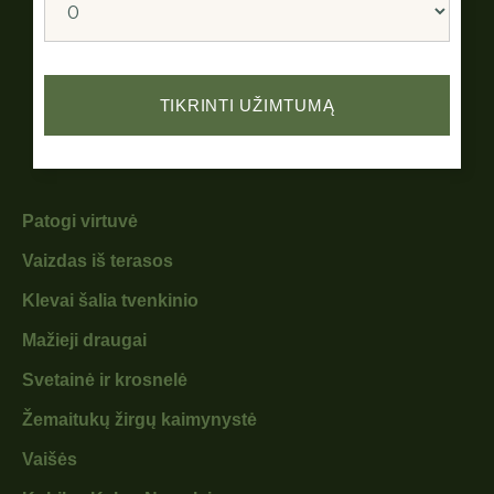
Patogi virtuvė
Vaizdas iš terasos
Klevai šalia tvenkinio
Mažieji draugai
Svetainė ir krosnelė
Žemaitukų žirgų kaimynystė
Vaišės