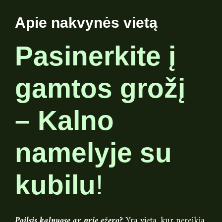
Apie nakvynės vietą
Pasinerkite į
gamtos grožį
– Kalno
namelyje su
kubilu
!
Poilsis kalnuose ar prie ežero?
Yra vieta, kur nereikia