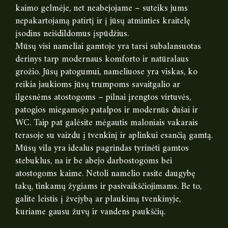
kaimo gelmėje, net neabejojame – suteiks jums
nepakartojamą patirtį ir į jūsų atminties kraitelę
įsodins neišdildomus įspūdžius.
Mūsų visi nameliai gamtoje yra tarsi subalansuotas
derinys tarp modernaus komforto ir natūralaus
grožio. Jūsų patogumui, nameliuose yra viskas, ko
reikia jaukioms jūsų trumpoms savaitgalio ar
ilgesnėms atostogoms – pilnai įrengtos virtuvės,
patogios miegamojo patalpos ir modernūs dušai ir
WC. Taip pat galėsite mėgautis maloniais vakarais
terasoje su vaizdu į tvenkinį ir aplinkui esančią gamtą.
Mūsų vila yra idealus pagrindas tyrinėti gamtos
stebuklus, na ir be abejo darbostogoms bei
atostogoms kaime. Netoli namelio rasite daugybę
takų, tinkamų žygiams ir pasivaikščiojimams. Be to,
galite leistis į žvejybą ar plaukimą tvenkinyje,
kuriame gausu žuvų ir vandens paukščių.