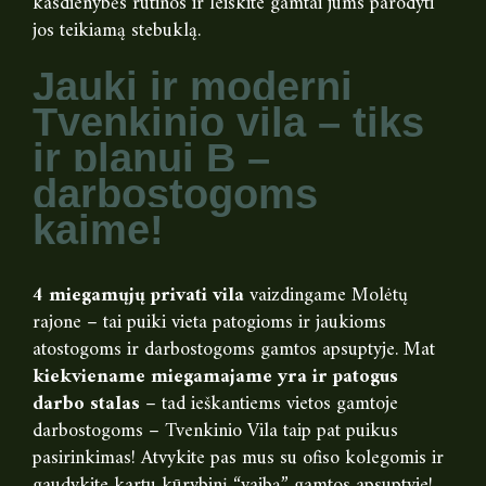
kasdienybės rutinos ir leiskite gamtai jums parodyti
jos teikiamą stebuklą.
Jauki ir moderni
Tvenkinio vila – tiks
ir planui B –
darbostogoms
kaime!
4 miegamųjų privati vila
vaizdingame Molėtų
rajone – tai puiki vieta patogioms ir jaukioms
atostogoms ir darbostogoms gamtos apsuptyje. Mat
kiekviename miegamajame yra ir patogus
darbo stalas
– tad ieškantiems vietos gamtoje
darbostogoms – Tvenkinio Vila taip pat puikus
pasirinkimas! Atvykite pas mus su ofiso kolegomis ir
gaudykite kartu kūrybinį “vaibą” gamtos apsuptyje!