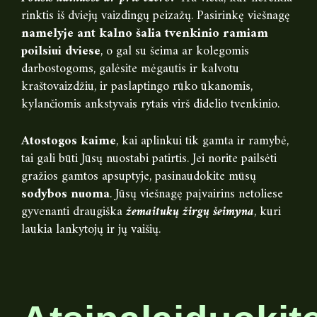
rinktis iš dviejų vaizdingų peizažų. Pasirinkę viešnagę
namelyje ant kalno šalia tvenkinio ramiam
poilsiui dviese
, o gal su šeima ar kolegomis
darbostogoms, galėsite mėgautis ir kalvotu
kraštovaizdžiu, ir paslaptingo rūko ūkanomis,
kylančiomis ankstyvais rytais virš didelio tvenkinio.
Atostogos kaime
, kai aplinkui tik gamta ir ramybė,
tai gali būti Jūsų nuostabi patirtis. Jei norite pailsėti
gražios gamtos apsuptyje, pasinaudokite mūsų
sodybos nuoma
. Jūsų viešnagę paįvairins netoliese
gyvenanti draugiška
žemaitukų žirgų šeimyna
, kuri
laukia lankytojų ir jų vaišių.