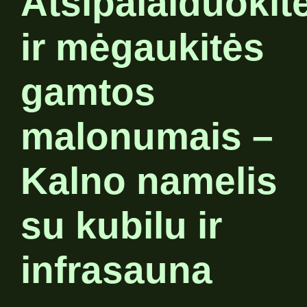
Atsipalaiduokit
ir mėgaukitės
gamtos
malonumais –
Kalno namelis
su kubilu ir
infrasauna