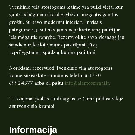
Tvenkinio vila atostogoms kaime yra puiki vieta, kur
galite pabėgti nuo kasdienybės ir mėgautis gamtos
grožiu. Su savo moderniu interjeru ir visais
patogumais, ji suteiks jums nepakartojamą patirtį ir
leis mėgautis ramybe. Rezervuokite savo viešnagę jau
šiandien ir leiskite mums pasirūpinti jūsų
neprilygstamų įspūdžių kupina patirtimi.
Norėdami rezervuoti Tvenkinio vilą atostogoms
kaime susisiekite su mumis telefonu +370
69924377 arba el. paštu
info@alantoszirgai.lt
.
Te svajonių poilsis su draugais ar šeima pildosi viloje
ant tvenkinio kranto!
Informacija