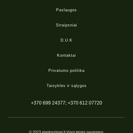
Paslaugos
Straipsniai
D.U.K
Kontaktai
Privatumo politika
Taisyklės ir sąlygos
+370 699 24377; +370 612 07720
© 2023 alantoszirgai.lt Visos teisės saugomos.