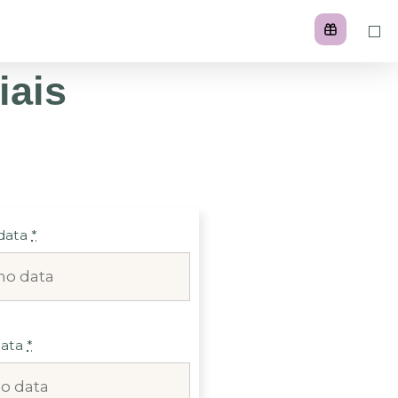
ais
data
*
data
*