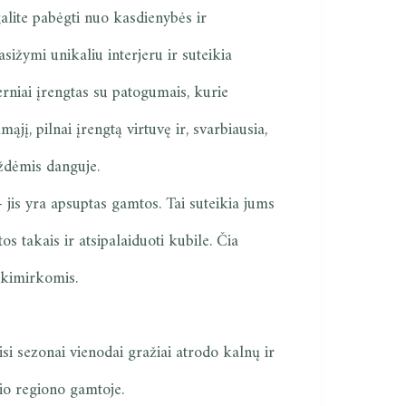
galite pabėgti nuo kasdienybės ir
sižymi unikaliu interjeru ir suteikia
niai įrengtas su patogumais, kurie
jį, pilnai įrengtą virtuvę ir, svarbiausia,
gždėmis danguje.
 jis yra apsuptas gamtos. Tai suteikia jums
s takais ir atsipalaiduoti kubile. Čia
 akimirkomis.
isi sezonai vienodai gražiai atrodo kalnų ir
šio regiono gamtoje.