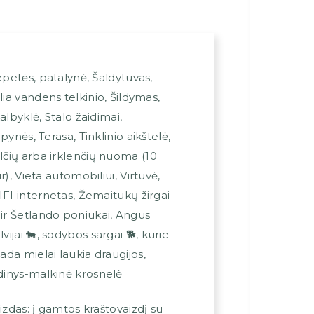
epetės, patalynė
,
Šaldytuvas
,
lia vandens telkinio
,
Šildymas
,
albyklė
,
Stalo žaidimai
,
ūpynės
,
Terasa
,
Tinklinio aikštelė
,
lčių arba irklenčių nuoma (10
r)
,
Vieta automobiliui
,
Virtuvė
,
FI internetas
,
Žemaitukų žirgai
 ir Šetlando poniukai, Angus
lvijai 🐄, sodybos sargai 🐕, kurie
sada mielai laukia draugijos
,
dinys-malkinė krosnelė
izdas:
į gamtos kraštovaizdį su