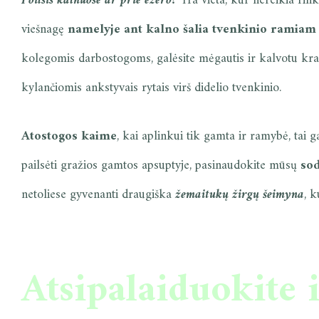
Poilsis kalnuose ar prie ežero?
Yra vieta, kur nereikia rink
viešnagę
namelyje ant kalno šalia tvenkinio ramiam p
kolegomis darbostogoms, galėsite mėgautis ir kalvotu kra
kylančiomis ankstyvais rytais virš didelio tvenkinio.
Atostogos kaime
, kai aplinkui tik gamta ir ramybė, tai ga
pailsėti gražios gamtos apsuptyje, pasinaudokite mūsų
so
netoliese gyvenanti draugiška
žemaitukų žirgų šeimyna
, k
Atsipalaiduokite 