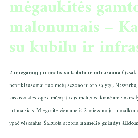
mėgaukitės gamt
malonumais – Ka
su kubilu ir infr
2 miegamųjų namelis su kubilu ir infrasauna
(užsako
nepriklausomai nuo metų sezono ir oro sąlygų. Nesvarbu, 
vasaros atostogos, mūsų ištisus metus veikiančiame namelyj
artimaisiais. Miegosite viename iš 2 miegamųjų, o malko
ypač vėsesnius. Šaltuoju sezonu
namelio grindys šildom