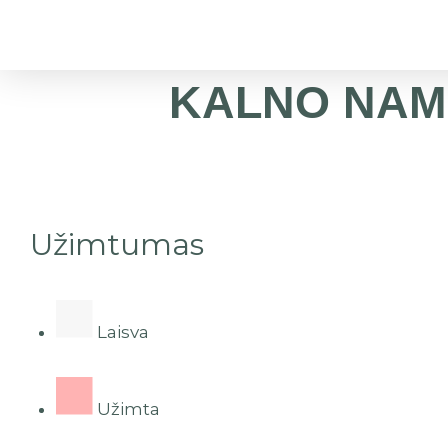
KALNO NAMEL
Užimtumas
Laisva
Užimta