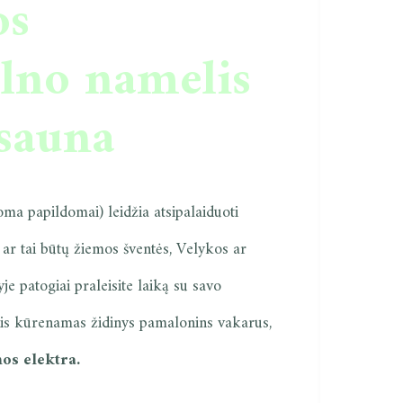
os
lno namelis
asauna
ma papildomai) leidžia atsipalaiduoti
ar tai būtų žiemos šventės, Velykos ar
e patogiai praleisite laiką su savo
mis kūrenamas židinys pamalonins vakarus,
os elektra.