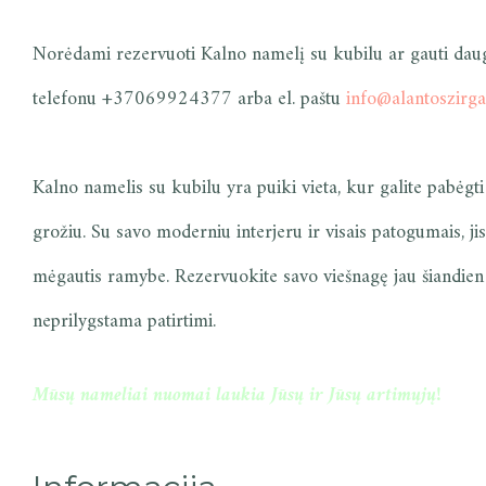
Norėdami rezervuoti Kalno namelį su kubilu ar gauti daug
telefonu +37069924377 arba el. paštu
info@alantoszirgai
Kalno namelis su kubilu yra puiki vieta, kur galite pabėg
grožiu. Su savo moderniu interjeru ir visais patogumais, jis
mėgautis ramybe. Rezervuokite savo viešnagę jau šiandien 
neprilygstama patirtimi.
Mūsų nameliai nuomai laukia Jūsų ir Jūsų artimųjų!