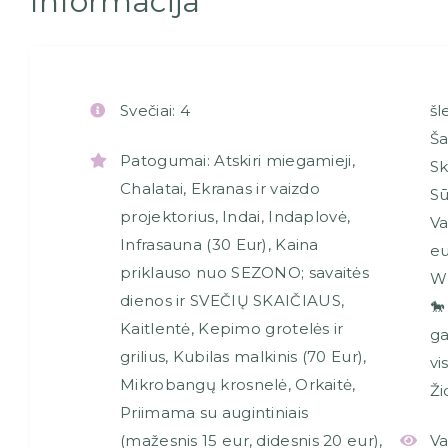
Informacija
Svečiai:
4
šl
Ša
Patogumai:
Atskiri miegamieji
,
Sk
Chalatai
,
Ekranas ir vaizdo
S
projektorius
,
Indai
,
Indaplovė
,
Va
Infrasauna (30 Eur)
,
Kaina
eu
priklauso nuo SEZONO; savaitės
WI
dienos ir SVEČIŲ SKAIČIAUS
,
🐎
Kaitlentė
,
Kepimo grotelės ir
ga
grilius
,
Kubilas malkinis (70 Eur)
,
vi
Mikrobangų krosnelė
,
Orkaitė
,
Ži
Priimama su augintiniais
(mažesnis 15 eur, didesnis 20 eur)
,
Va