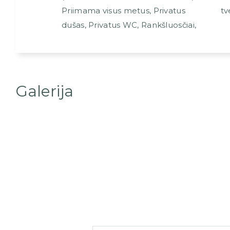
Priimama visus metus
,
Privatus
tv
dušas
,
Privatus WC
,
Rankšluosčiai,
Galerija
Kalno 
Pi
Parašykite komen