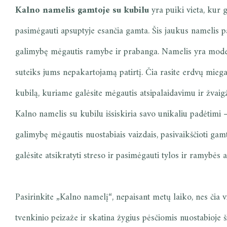
Kalno namelis gamtoje su kubilu
yra puiki vieta, kur 
pasimėgauti apsuptyje esančia gamta. Šis jaukus namelis pa
galimybę mėgautis ramybe ir prabanga. Namelis yra moder
suteiks jums nepakartojamą patirtį. Čia rasite erdvų miegamą
kubilą, kuriame galėsite mėgautis atsipalaidavimu ir žvai
Kalno namelis su kubilu išsiskiria savo unikaliu padėtimi –
galimybę mėgautis nuostabiais vaizdais, pasivaikščioti gamto
galėsite atsikratyti streso ir pasimėgauti tylos ir ramybės
Pasirinkite „Kalno namelį“, nepaisant metų laiko, nes čia v
tvenkinio peizaže ir skatina žygius pėsčiomis nuostabioje 