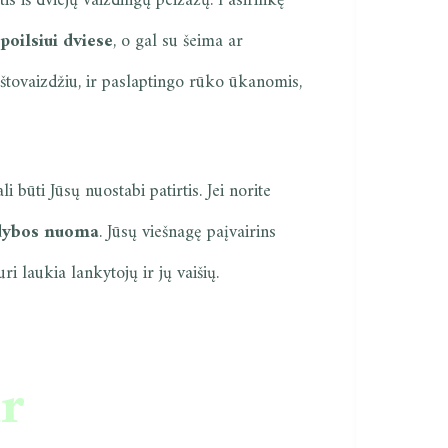
tis iš dviejų vaizdingų peizažų. Pasirinkę
oilsiui dviese
, o gal su šeima ar
štovaizdžiu, ir paslaptingo rūko ūkanomis,
li būti Jūsų nuostabi patirtis. Jei norite
dybos nuoma
. Jūsų viešnagę paįvairins
uri laukia lankytojų ir jų vaišių.
ir