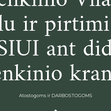
enkinio Vila
lu ir pirtimi
IUI ant did
enkinio kran
Atostogoms ir DARBOSTOGOMS