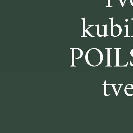
Tv
kubi
POILS
tv