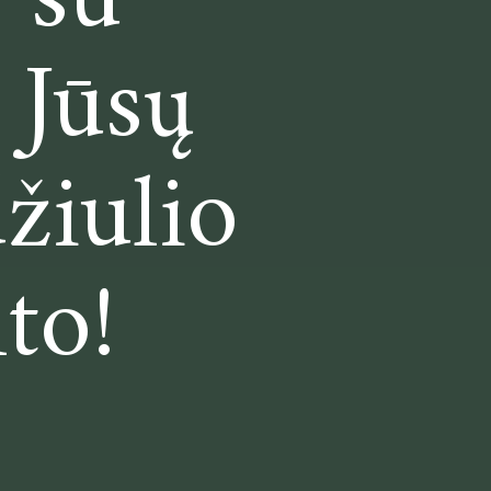
 su
 Jūsų
žiulio
to!