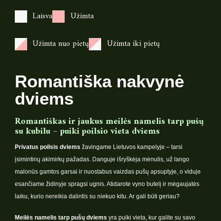
Laisva
Užimta
Užimta nuo pietų
Užimta iki pietų
Romantiška nakvynė
dviems
Romantiškas ir jaukus meilės namelis tarp pušų
su kubilu – puiki poilsio vieta dviems
Privatus poilsis dviems
žavingame Lietuvos kampelyje – tarsi
įsimintinų akimirkų pažadas. Danguje išryškėja mėnulis, už lango
malonūs gamtos garsai ir nuostabus vaizdas pušų apsuptyje, o viduje
esančiame židinyje spragsi ugnis. Atidarote vyno butelį ir mėgaujatės
laiku, kurio nereikia dalintis su niekuo kitu. Ar gali būti geriau?
Meilės namelis tarp pušų dviems
yra puiki vieta, kur galite su savo