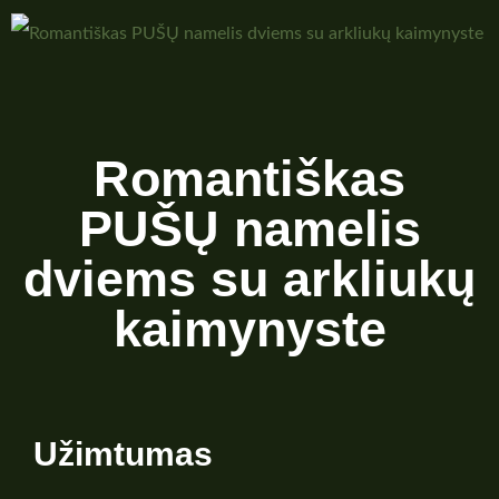
Romantiškas
PUŠŲ namelis
dviems su arkliukų
kaimynyste
Užimtumas