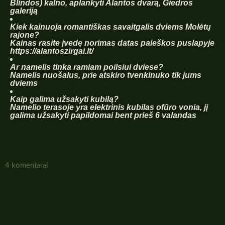
Blindos) kalno, aplankyti Alantos dvarą, Giedros
galeriją
Kiek kainuoja romantiškas savaitgalis dviems Molėtų
rajone?
Kainas rasite įvedę norimas datas paieškos puslapyje
https://alantoszirgai.lt/
Ar namelis tinka ramiam poilsiui dviese?
Namelis nuošalus, prie atskiro tvenkinuko tik jums
dviems
Kaip galima užsakyti kubilą?
Namelio terasoje yra elektrinis kubilas ofūro vonia, jį
galima užsakyti papildomai bent prieš 6 valandas
4 komentarai