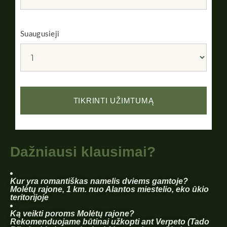
Suaugusieji
Dažniausi klausimai?
Kur yra romantiškas namelis dviems gamtoje?
Molėtų rajone, 1 km. nuo Alantos miestelio, eko ūkio
teritorijoje
Ką veikti poroms Molėtų rajone?
Rekomenduojame būtinai užkopti ant Verpeto (Tado