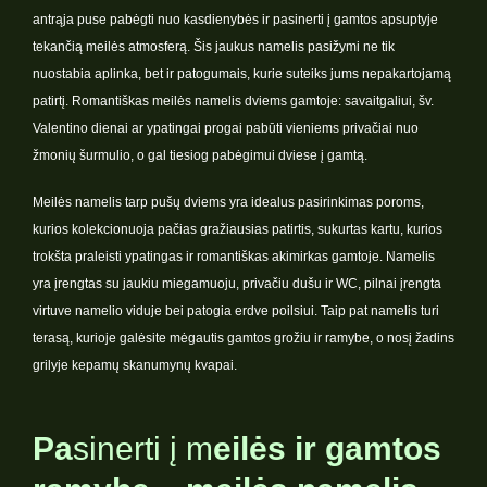
antrąja puse pabėgti nuo kasdienybės ir pasinerti į gamtos apsuptyje
tekančią meilės atmosferą. Šis jaukus namelis pasižymi ne tik
nuostabia aplinka, bet ir patogumais, kurie suteiks jums nepakartojamą
patirtį. Romantiškas meilės namelis dviems gamtoje: savaitgaliui, šv.
Valentino dienai ar ypatingai progai pabūti vieniems privačiai nuo
žmonių šurmulio, o gal tiesiog pabėgimui dviese į gamtą.
Meilės namelis tarp pušų dviems yra idealus pasirinkimas poroms,
kurios kolekcionuoja pačias gražiausias patirtis, sukurtas kartu, kurios
trokšta praleisti ypatingas ir romantiškas akimirkas gamtoje. Namelis
yra įrengtas su jaukiu miegamuoju, privačiu dušu ir WC, pilnai įrengta
virtuve namelio viduje bei patogia erdve poilsiui. Taip pat namelis turi
terasą, kurioje galėsite mėgautis gamtos grožiu ir ramybe, o nosį žadins
grilyje kepamų skanumynų kvapai.
Pa
sinerti į m
eilės ir gamtos