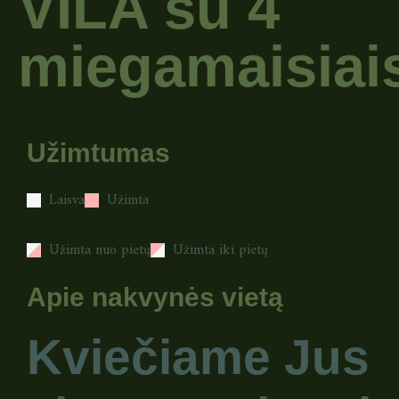
VILA su 4
miegamaisiai
Užimtumas
Laisva
Užimta
Užimta nuo pietų
Užimta iki pietų
Apie nakvynės vietą
Kviečiame Jus