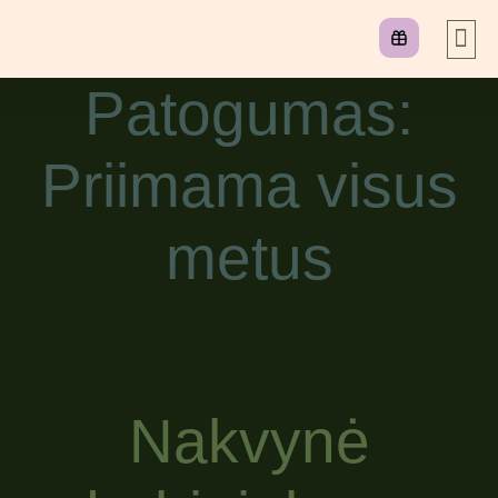
Patogumas:
Priimama visus
metus
Nakvynė