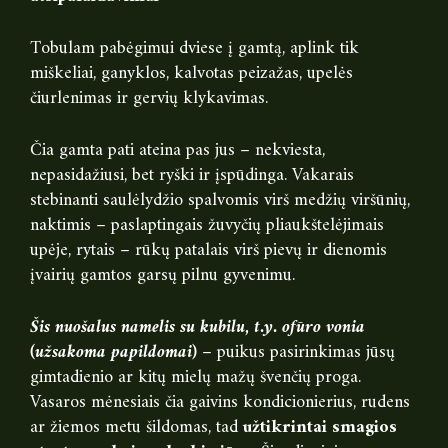
Tobulam pabėgimui dviese į gamtą, aplink tik
miškeliai, ganyklos, kalvotas peizažas, upelės
čiurlenimas ir gervių klykavimas.
Čia gamta pati ateina pas jus – nekviesta,
nepasidažiusi, bet ryški ir įspūdinga. Vakarais
stebinanti saulėlydžio spalvomis virš medžių viršūnių,
naktimis – paslaptingais žuvyčių pliaukštelėjimais
upėje, rytais – rūkų patalais virš pievų ir dienomis
įvairių gamtos garsų pilnu gyvenimu.
Šis nuošalus namelis su kubilu, t.y. ofūro vonia
(užsakoma papildomai)
– puikus pasirinkimas jūsų
gimtadienio ar kitų mielų mažų švenčių proga.
Vasaros mėnesiais čia gaivins kondicionierius, rudens
ar žiemos metu šildomas, tad
užtikrintai smagios