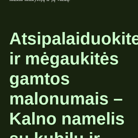
Atsipalaiduokit
ir mėgaukitės
gamtos
malonumais –
Kalno namelis