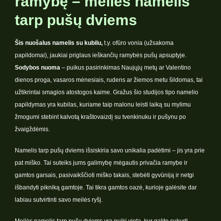
ramybę – meilės namelis
tarp pušų dviems
Šis nuošalus namelis su kubilu,
t.y. ofūro vonia (užsakoma
papildomai), jaukiai priglaus ieškančių ramybės pušų apsuptyje.
Sodybos nuoma
– puikus pasirinkimas Naujųjų metų ar Valentino
dienos proga, vasaros mėnesiais, rudens ar žiemos metu šildomas, tai
užtikrintai smagios atostogos kaime. Gražus šio studijos tipo namelio
papildymas yra kubilas, kuriame taip malonu leisti laiką su mylimu
žmogumi stebint kalvotą kraštovaizdį su tvenkinuku ir pušynu po
žvaigždėmis.
Namelis tarp pušų dviems išsiskiria savo unikalia padėtimi – jis yra prie
pat miško. Tai suteiks jums galimybę mėgautis privačia ramybe ir
gamtos garsais, pasivaikščioti miško takais, stebėti gyvūniją ir netgi
išbandyti pikniką gamtoje. Tai tikra gamtos oazė, kurioje galėsite dar
labiau sutvirtinti savo meilės ryšį.