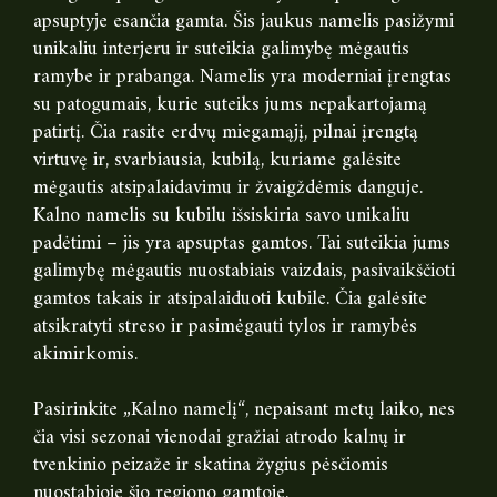
apsuptyje esančia gamta. Šis jaukus namelis pasižymi
unikaliu interjeru ir suteikia galimybę mėgautis
ramybe ir prabanga. Namelis yra moderniai įrengtas
su patogumais, kurie suteiks jums nepakartojamą
patirtį. Čia rasite erdvų miegamąjį, pilnai įrengtą
virtuvę ir, svarbiausia, kubilą, kuriame galėsite
mėgautis atsipalaidavimu ir žvaigždėmis danguje.
Kalno namelis su kubilu išsiskiria savo unikaliu
padėtimi – jis yra apsuptas gamtos. Tai suteikia jums
galimybę mėgautis nuostabiais vaizdais, pasivaikščioti
gamtos takais ir atsipalaiduoti kubile. Čia galėsite
atsikratyti streso ir pasimėgauti tylos ir ramybės
akimirkomis.
Pasirinkite „Kalno namelį“, nepaisant metų laiko, nes
čia visi sezonai vienodai gražiai atrodo kalnų ir
tvenkinio peizaže ir skatina žygius pėsčiomis
nuostabioje šio regiono gamtoje.