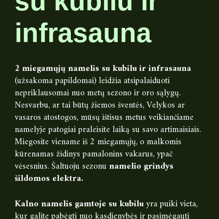
su kubilu ir
infrasauna
2 miegamųjų namelis su kubilu ir infrasauna
(užsakoma papildomai) leidžia atsipalaiduoti
nepriklausomai nuo metų sezono ir oro sąlygų.
Nesvarbu, ar tai būtų žiemos šventės, Velykos ar
vasaros atostogos, mūsų ištisus metus veikiančiame
namelyje patogiai praleisite laiką su savo artimaisiais.
Miegosite viename iš 2 miegamųjų, o malkomis
kūrenamas židinys pamalonins vakarus, ypač
vėsesnius. Šaltuoju sezonu
namelio grindys
šildomos elektra.
Kalno namelis gamtoje su kubilu
yra puiki vieta,
kur galite pabėgti nuo kasdienybės ir pasimėgauti