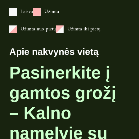
Laisva
Užimta
Užimta nuo pietų
Užimta iki pietų
Apie nakvynės vietą
Pasinerkite į
gamtos grožį
– Kalno
namelyje su