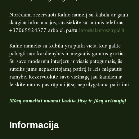
Norėdami rezervuoti Kalno namelį su kubilu ar gauti
daugiau informacijos, susisiekite su mumis telefonu
+37069924377 arba el. paštu
info@alantoszirgai.lt
.
Kalno namelis su kubilu yra puiki vieta, kur galite
pabėgti nuo kasdienybės ir mėgautis gamtos grožiu.
Su savo moderniu interjeru ir visais patogumais, jis
suteiks jums nepakartojamą patirtį ir leis mėgautis
ramybe. Rezervuokite savo viešnagę jau šiandien ir
leiskite mums pasirūpinti jūsų neprilygstama patirtimi.
Mūsų nameliai nuomai laukia Jūsų ir Jūsų artimųjų!
Informacija