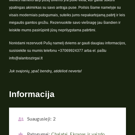
Meilės namelis tarp pušų dviems yra puiki vieta, kur galite sukurti
ypatingas akimirkas su savo antrąja puse. Poilsis šiame namelyje su
visais moderniais patogumais, suteiks jums nepakartojamą patirtį ir leis
mėgautis gamtos grožiu. Rezervuokite savo viešnagę jau šiandien ir
leiskite mums pasirūpinti jūsų neprilygstama patirtimi.
Norėdami rezervuoti Pušų namelį dviems ar gauti daugiau informacijos,
susisiekite su mumis telefonu +37069924377 arba el. paštu
info@alantoszirgai.lt
Juk svajonių, ypač bendrų, atidėlioti neverta!
Informacija
Suaugusieji:
2
Patogumai:
Chalatai
,
Ekranas ir vaizdo