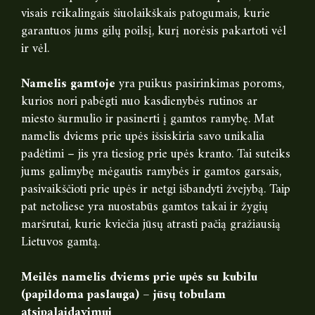
visais reikalingais šiuolaikškais patogumais, kurie
garantuos jums gilų poilsį, kurį norėsis pakartoti vėl
ir vėl.
Namelis gamtoje
yra puikus pasirinkimas poroms,
kurios nori pabėgti nuo kasdienybės rutinos ar
miesto šurmulio ir pasinerti į gamtos ramybę. Mat
namelis dviems prie upės išsiskiria savo unikalia
padėtimi – jis yra tiesiog prie upės kranto. Tai suteiks
jums galimybę mėgautis ramybės ir gamtos garsais,
pasivaikščioti prie upės ir netgi išbandyti žvejybą. Taip
pat netoliese yra nuostabūs gamtos takai ir žygių
maršrutai, kurie kviečia jūsų atrasti pačią gražiausią
Lietuvos gamtą.
Meilės namelis dviems prie upės su kubilu
(papildoma paslauga) – jūsų tobulam
atsipalaidavimui