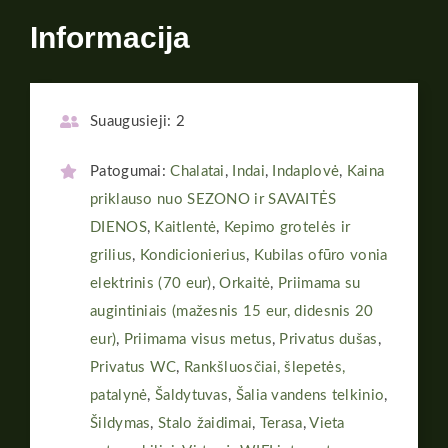
Informacija
Suaugusieji:
2
Patogumai:
Chalatai
,
Indai
,
Indaplovė
,
Kaina
priklauso nuo SEZONO ir SAVAITĖS
DIENOS
,
Kaitlentė
,
Kepimo grotelės ir
grilius
,
Kondicionierius
,
Kubilas ofūro vonia
elektrinis (70 eur)
,
Orkaitė
,
Priimama su
augintiniais (mažesnis 15 eur, didesnis 20
eur)
,
Priimama visus metus
,
Privatus dušas
,
Privatus WC
,
Rankšluosčiai, šlepetės,
patalynė
,
Šaldytuvas
,
Šalia vandens telkinio
,
Šildymas
,
Stalo žaidimai
,
Terasa
,
Vieta