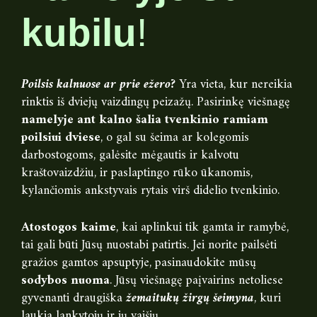
kubilu
!
Poilsis kalnuose ar prie ežero?
Yra vieta, kur nereikia
rinktis iš dviejų vaizdingų peizažų. Pasirinkę viešnagę
namelyje ant kalno šalia tvenkinio ramiam
poilsiui dviese
, o gal su šeima ar kolegomis
darbostogoms, galėsite mėgautis ir kalvotu
kraštovaizdžiu, ir paslaptingo rūko ūkanomis,
kylančiomis ankstyvais rytais virš didelio tvenkinio.
Atostogos kaime
, kai aplinkui tik gamta ir ramybė,
tai gali būti Jūsų nuostabi patirtis. Jei norite pailsėti
gražios gamtos apsuptyje, pasinaudokite mūsų
sodybos nuoma
. Jūsų viešnagę paįvairins netoliese
gyvenanti draugiška
žemaitukų žirgų šeimyna
, kuri
laukia lankytojų ir jų vaišių.