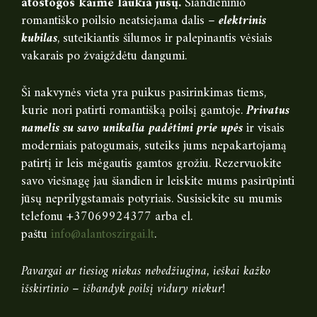
atostogos kaime laukia jūsų.
Šiandieninio
romantiško poilsio neatsiejama dalis –
elektrinis
kubilas
, suteikiantis šilumos ir palepinantis vėsiais
vakarais po žvaigždėtu dangumi.
Ši nakvynės vieta yra puikus pasirinkimas tiems,
kurie nori patirti romantišką poilsį gamtoje.
Privatus
namelis su savo unikalia padėtimi prie upės
ir visais
moderniais patogumais, suteiks jums nepakartojamą
patirtį ir leis mėgautis gamtos grožiu. Rezervuokite
savo viešnagę jau šiandien ir leiskite mums pasirūpinti
jūsų neprilygstamais potyriais. Susisiekite su mumis
telefonu +37069924377 arba el.
paštu
info@alantoszirgai.lt
.
Pavargai ar tiesiog niekas nebedžiugina, ieškai kažko
išskirtinio – išbandyk poilsį vidury niekur!