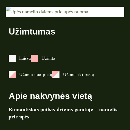
Užimtumas
Laisva
Užimta
Užimta nuo pietų
Užimta iki pietų
Apie nakvynės vietą
Romantiškas poilsis dviems gamtoje – namelis
prie upės