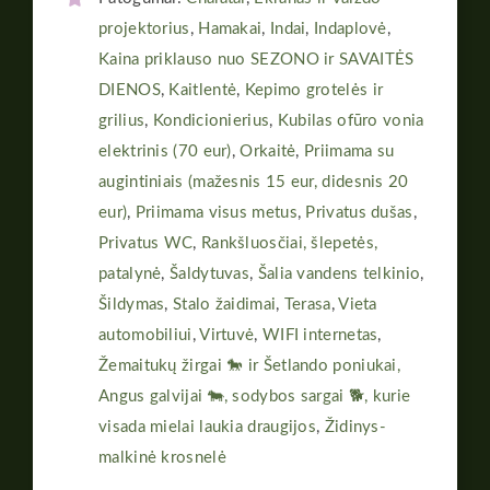
projektorius
,
Hamakai
,
Indai
,
Indaplovė
,
Kaina priklauso nuo SEZONO ir SAVAITĖS
DIENOS
,
Kaitlentė
,
Kepimo grotelės ir
grilius
,
Kondicionierius
,
Kubilas ofūro vonia
elektrinis (70 eur)
,
Orkaitė
,
Priimama su
augintiniais (mažesnis 15 eur, didesnis 20
eur)
,
Priimama visus metus
,
Privatus dušas
,
Privatus WC
,
Rankšluosčiai, šlepetės,
patalynė
,
Šaldytuvas
,
Šalia vandens telkinio
,
Šildymas
,
Stalo žaidimai
,
Terasa
,
Vieta
automobiliui
,
Virtuvė
,
WIFI internetas
,
Žemaitukų žirgai 🐎 ir Šetlando poniukai,
Angus galvijai 🐄, sodybos sargai 🐕, kurie
visada mielai laukia draugijos
,
Židinys-
malkinė krosnelė