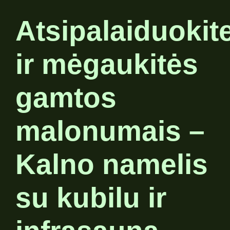
Atsipalaiduokit
ir mėgaukitės
gamtos
malonumais –
Kalno namelis
su kubilu ir