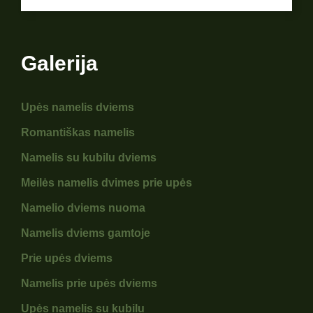
Galerija
Upės namelis dviems
Romantiškas namelis
Namelis su kubilu dviems
Meilės namelis dvimes prie upės
Namelio dviems nuoma
Namelis dviems gamtoje
Prie upės dviems
Namelis prie upės dviems
Upės namelis su kubilu