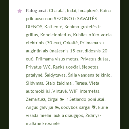
Patogumai:
Chalatai
,
Indai
,
Indaplovė
,
Kaina
priklauso nuo SEZONO ir SAVAITĖS
DIENOS
,
Kaitlentė
,
Kepimo grotelės ir
grilius
,
Kondicionierius
,
Kubilas ofūro vonia
elektrinis (70 eur)
,
Orkaitė
,
Priimama su
augintiniais (mažesnis 15 eur, didesnis 20
eur)
,
Priimama visus metus
,
Privatus dušas
,
Privatus WC
,
Rankšluosčiai, šlepetės,
patalynė
,
Šaldytuvas
,
Šalia vandens telkinio
,
Šildymas
,
Stalo žaidimai
,
Terasa
,
Vieta
automobiliui
,
Virtuvė
,
WIFI internetas
,
Žemaitukų žirgai 🐎 ir Šetlando poniukai,
Angus galvijai 🐄, sodybos sargai 🐕, kurie
visada mielai laukia draugijos
,
Židinys-
malkinė krosnelė