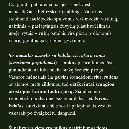
Čia gamta pati ateina pas jus – nekviesta,
nepasidažiusi, bet ryški ir įspūdinga. Vakarais
stebinanti saulėlydžio spalvomis virš medžių viršūnių,
naktimis – paslaptingais žuvyčių pliaukštelėjimais
upėje, rytais – rūkų patalais virš pievų ir dienomis
įvairių gamtos garsų pilnu gyvenimu.
Šis nuošalus namelis su kubilu, t.y. ofūro vonia
(užsakoma papildomai)
– puikus pasirinkimas jūsų
gimtadienio ar kitų mielų mažų švenčių proga.
Vasaros mėnesiais čia gaivins kondicionierius, rudens
ar žiemos metu šildomas, tad
užtikrintai smagios
atostogos kaime laukia jūsų.
Šiandieninio
romantiško poilsio neatsiejama dalis –
elektrinis
kubilas
, suteikiantis šilumos ir palepinantis vėsiais
vakarais po žvaigždėtu dangumi.
Ši nakvynės vieta yra puikus pasirinkimas tiems,