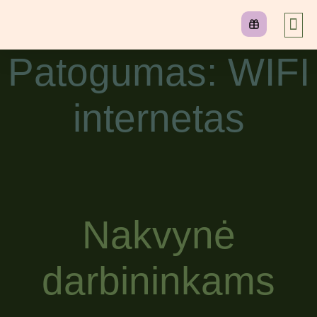
Patogumas:
WIFI
internetas
Nakvynė
darbininkams