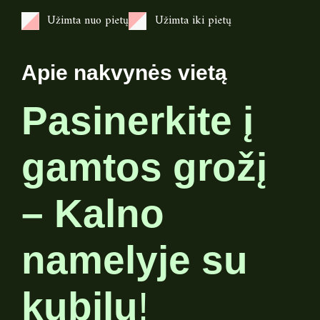
Užimta nuo pietų
Užimta iki pietų
Apie nakvynės vietą
Pasinerkite į
gamtos grožį
– Kalno
namelyje su
kubilu
!