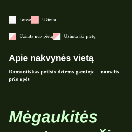
Laisva
Užimta
Užimta nuo pietų
Užimta iki pietų
Apie nakvynės vietą
Romantiškas poilsis dviems gamtoje – namelis
prie upės
Mėgaukitės