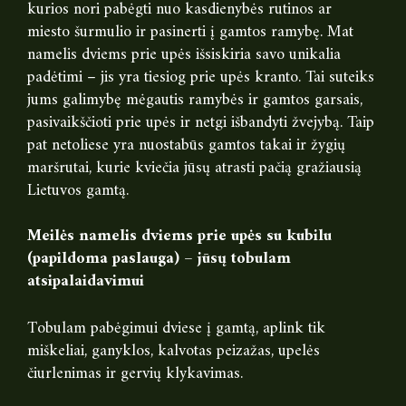
kurios nori pabėgti nuo kasdienybės rutinos ar
miesto šurmulio ir pasinerti į gamtos ramybę. Mat
namelis dviems prie upės išsiskiria savo unikalia
padėtimi – jis yra tiesiog prie upės kranto. Tai suteiks
jums galimybę mėgautis ramybės ir gamtos garsais,
pasivaikščioti prie upės ir netgi išbandyti žvejybą. Taip
pat netoliese yra nuostabūs gamtos takai ir žygių
maršrutai, kurie kviečia jūsų atrasti pačią gražiausią
Lietuvos gamtą.
Meilės namelis dviems prie upės su kubilu
(papildoma paslauga) – jūsų tobulam
atsipalaidavimui
Tobulam pabėgimui dviese į gamtą, aplink tik
miškeliai, ganyklos, kalvotas peizažas, upelės
čiurlenimas ir gervių klykavimas.