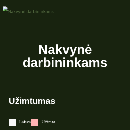
Nakvynė
darbininkams
Užimtumas
Laisva
Užimta