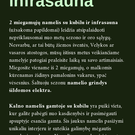
infrasauna
2 miegamųjų namelis su kubilu ir infrasauna
(užsakoma papildomai) leidžia atsipalaiduoti
nepriklausomai nuo metų sezono ir oro sąlygų.
Nesvarbu, ar tai būtų žiemos šventės, Velykos ar
vasaros atostogos, mūsų ištisus metus veikiančiame
namelyje patogiai praleisite laiką su savo artimaisiais.
Miegosite viename iš 2 miegamųjų, o malkomis
kūrenamas židinys pamalonins vakarus, ypač
vėsesnius. Šaltuoju sezonu
namelio grindys
šildomos elektra.
Kalno namelis gamtoje su kubilu
yra puiki vieta,
kur galite pabėgti nuo kasdienybės ir pasimėgauti
apsuptyje esančia gamta. Šis jaukus namelis pasižymi
unikaliu interjeru ir suteikia galimybę mėgautis