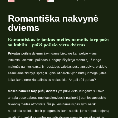
Romantiška nakvynė
dviems
Romantiškas ir jaukus meilės namelis tarp pušų
su kubilu – puiki poilsio vieta dviems
Privatus poilsis dviems
žavingame Lietuvos kampelyje – tarsi
įsimintinų akimirkų pažadas. Danguje išryškėja mėnulis, už lango
malonūs gamtos garsai ir nuostabus vaizdas pušų apsuptyje, o viduje
esančiame židinyje spragsi ugnis. Atidarote vyno butelį ir mėgaujatės
laiku, kurio nereikia dalintis su niekuo kitu. Ar gali būti geriau?
Meilės namelis tarp pušų dviems
yra puiki vieta, kur galite su savo
antrąja puse pabėgti nuo kasdienybės ir pasinerti į gamtos apsuptyje
tekančią meilės atmosferą. Šis jaukus namelis pasižymi ne tik
nuostabia aplinka, bet ir patogumais, kurie suteiks jums nepakartojamą
patirtį. Romantiškas meilės namelis dviems gamtoje: savaitgaliui, šv.