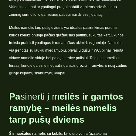
Valentino dienai ar ypatingai progai pabūti vieniems privačiai nuo
žmonių šurmulio, o gal tiesiog pabėgimui dviese į gamtą.
Meilės namelis tarp pušų dviems yra idealus pasirinkimas poroms,
kurios kolekcionuoja pačias gražiausias patirtis, sukurtas kartu, kurios
trokšta praleisti ypatingas ir romantiškas akimirkas gamtoje. Namelis
yra įrengtas su jaukiu miegamuoju, privačiu dušu ir WC, pilnai įrengta
virtuve namelio viduje bei patogia erdve poilsiui. Taip pat namelis turi
terasą, kurioje galėsite mėgautis gamtos grožiu ir ramybe, o nosį žadins
grilyje kepamų skanumynų kvapai.
Pa
sinerti į m
eilės ir gamtos
ramybę – meilės namelis
tarp pušų dviems
Šis nuošalus namelis su kubilu,
t.y. ofūro vonia (užsakoma