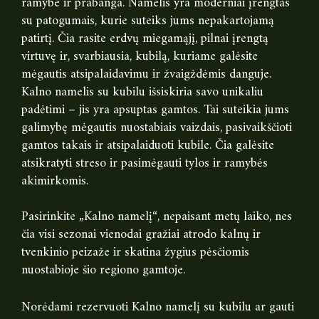
ramybe ir prabanga. Namelis yra moderniai įrengtas
su patogumais, kurie suteiks jums nepakartojamą
patirtį. Čia rasite erdvų miegamąjį, pilnai įrengtą
virtuvę ir, svarbiausia, kubilą, kuriame galėsite
mėgautis atsipalaidavimu ir žvaigždėmis danguje.
Kalno namelis su kubilu išsiskiria savo unikaliu
padėtimi – jis yra apsuptas gamtos. Tai suteikia jums
galimybę mėgautis nuostabiais vaizdais, pasivaikščioti
gamtos takais ir atsipalaiduoti kubile. Čia galėsite
atsikratyti streso ir pasimėgauti tylos ir ramybės
akimirkomis.
Pasirinkite „Kalno namelį“, nepaisant metų laiko, nes
čia visi sezonai vienodai gražiai atrodo kalnų ir
tvenkinio peizaže ir skatina žygius pėsčiomis
nuostabioje šio regiono gamtoje.
Norėdami rezervuoti Kalno namelį su kubilu ar gauti