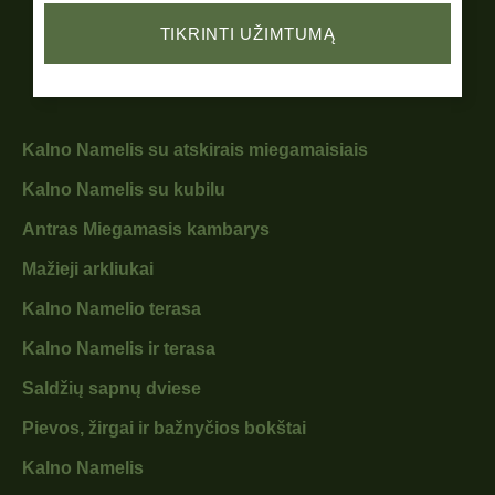
Kalno Namelis su atskirais miegamaisiais
Kalno Namelis su kubilu
Antras Miegamasis kambarys
Mažieji arkliukai
Kalno Namelio terasa
Kalno Namelis ir terasa
Saldžių sapnų dviese
Pievos, žirgai ir bažnyčios bokštai
Kalno Namelis