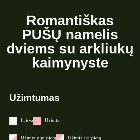
Romantiškas
PUŠŲ namelis
dviems su arkliukų
kaimynyste
Užimtumas
Laisva
Užimta
Užimta nuo pietų
Užimta iki pietų