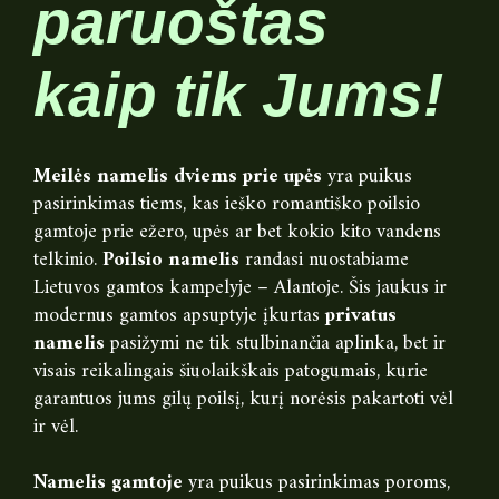
paruoštas
kaip tik Jums!
Meilės namelis dviems prie upės
yra puikus
pasirinkimas tiems, kas ieško romantiško poilsio
gamtoje prie ežero, upės ar bet kokio kito vandens
telkinio.
Poilsio namelis
randasi nuostabiame
Lietuvos gamtos kampelyje – Alantoje. Šis jaukus ir
modernus gamtos apsuptyje įkurtas
privatus
namelis
pasižymi ne tik stulbinančia aplinka, bet ir
visais reikalingais šiuolaikškais patogumais, kurie
garantuos jums gilų poilsį, kurį norėsis pakartoti vėl
ir vėl.
Namelis gamtoje
yra puikus pasirinkimas poroms,