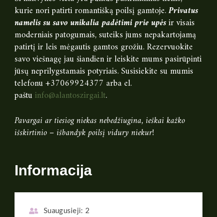
kurie nori patirti romantišką poilsį gamtoje.
Privatus
namelis su savo unikalia padėtimi prie upės
ir visais
moderniais patogumais, suteiks jums nepakartojamą
patirtį ir leis mėgautis gamtos grožiu. Rezervuokite
savo viešnagę jau šiandien ir leiskite mums pasirūpinti
jūsų neprilygstamais potyriais. Susisiekite su mumis
telefonu +37069924377 arba el.
paštu
info@alantoszirgai.lt
.
Pavargai ar tiesiog niekas nebedžiugina, ieškai kažko
išskirtinio – išbandyk poilsį vidury niekur!
Informacija
Suaugusieji:
2