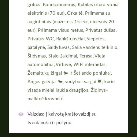
grilius
,
Kondicionierius
,
Kubilas ofūro vonia
elektrinis (70 eur)
,
Orkaitė
,
Priimama su
augintiniais (mažesnis 15 eur, didesnis 20
eur)
,
Priimama visus metus
,
Privatus dušas
,
Privatus WC
,
Rankšluosčiai, šlepetės,
patalynė
,
Šaldytuvas
,
Šalia vandens telkinio
,
Šildymas
,
Stalo žaidimai
,
Terasa
,
Vieta
automobiliui
,
Virtuvė
,
WIFI internetas
,
Žemaitukų žirgai 🐎 ir Šetlando poniukai,
Angus galvijai 🐄, sodybos sargai 🐕, kurie
visada mielai laukia draugijos
,
Židinys-
malkinė krosnelė
Vaizdas:
į kalvotą kraštovaizdį su
tvenkinuku ir pušynu.