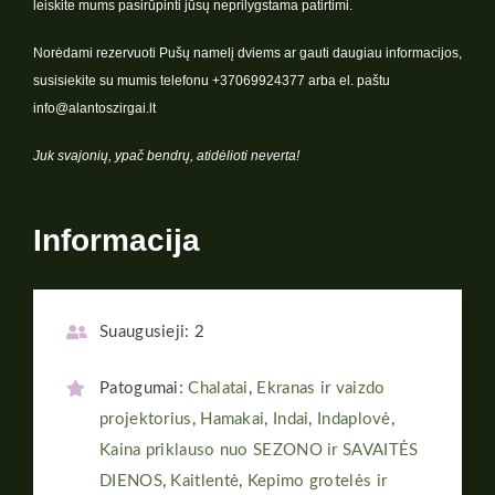
leiskite mums pasirūpinti jūsų neprilygstama patirtimi.
Norėdami rezervuoti Pušų namelį dviems ar gauti daugiau informacijos,
susisiekite su mumis telefonu +37069924377 arba el. paštu
info@alantoszirgai.lt
Juk svajonių, ypač bendrų, atidėlioti neverta!
Informacija
Suaugusieji:
2
Patogumai:
Chalatai
,
Ekranas ir vaizdo
projektorius
,
Hamakai
,
Indai
,
Indaplovė
,
Kaina priklauso nuo SEZONO ir SAVAITĖS
DIENOS
,
Kaitlentė
,
Kepimo grotelės ir