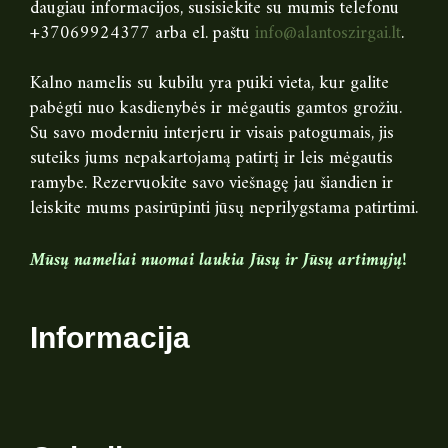
daugiau informacijos, susisiekite su mumis telefonu
+37069924377 arba el. paštu
info@alantoszirgai.lt
.
Kalno namelis su kubilu yra puiki vieta, kur galite
pabėgti nuo kasdienybės ir mėgautis gamtos grožiu.
Su savo moderniu interjeru ir visais patogumais, jis
suteiks jums nepakartojamą patirtį ir leis mėgautis
ramybe. Rezervuokite savo viešnagę jau šiandien ir
leiskite mums pasirūpinti jūsų neprilygstama patirtimi.
Mūsų nameliai nuomai laukia Jūsų ir Jūsų artimųjų!
Informacija