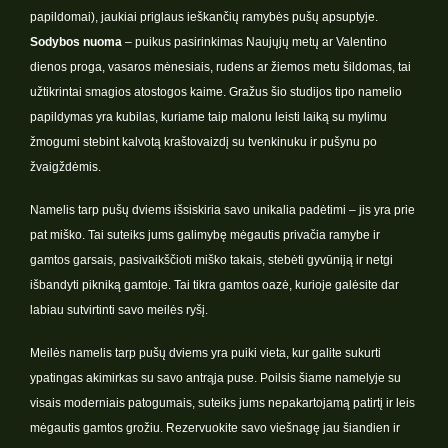
papildomai), jaukiai priglaus ieškančių ramybės pušų apsuptyje.
Sodybos nuoma
– puikus pasirinkimas Naujųjų metų ar Valentino
dienos proga, vasaros mėnesiais, rudens ar žiemos metu šildomas, tai
užtikrintai smagios atostogos kaime. Gražus šio studijos tipo namelio
papildymas yra kubilas, kuriame taip malonu leisti laiką su mylimu
žmogumi stebint kalvotą kraštovaizdį su tvenkinuku ir pušynu po
žvaigždėmis.
Namelis tarp pušų dviems išsiskiria savo unikalia padėtimi – jis yra prie
pat miško. Tai suteiks jums galimybę mėgautis privačia ramybe ir
gamtos garsais, pasivaikščioti miško takais, stebėti gyvūniją ir netgi
išbandyti pikniką gamtoje. Tai tikra gamtos oazė, kurioje galėsite dar
labiau sutvirtinti savo meilės ryšį.
Meilės namelis tarp pušų dviems yra puiki vieta, kur galite sukurti
ypatingas akimirkas su savo antrąja puse. Poilsis šiame namelyje su
visais moderniais patogumais, suteiks jums nepakartojamą patirtį ir leis
mėgautis gamtos grožiu. Rezervuokite savo viešnagę jau šiandien ir