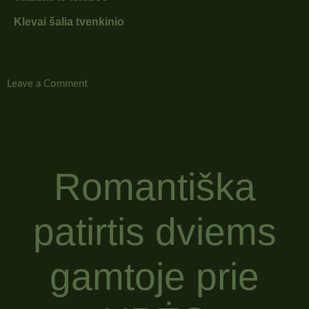
Klevai šalia tvenkinio
Leave a Comment
Romantiška
patirtis dviems
gamtoje prie