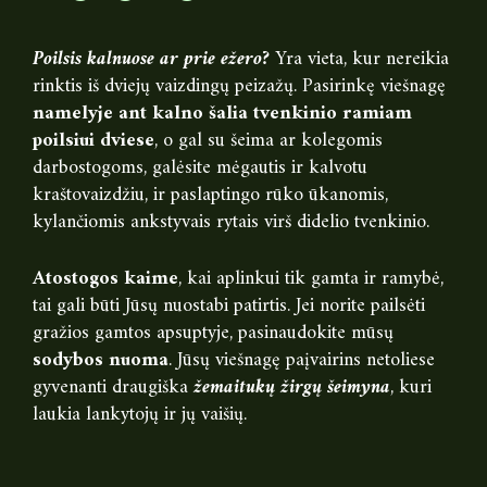
Poilsis kalnuose ar prie ežero?
Yra vieta, kur nereikia
rinktis iš dviejų vaizdingų peizažų. Pasirinkę viešnagę
namelyje ant kalno šalia tvenkinio ramiam
poilsiui dviese
, o gal su šeima ar kolegomis
darbostogoms, galėsite mėgautis ir kalvotu
kraštovaizdžiu, ir paslaptingo rūko ūkanomis,
kylančiomis ankstyvais rytais virš didelio tvenkinio.
Atostogos kaime
, kai aplinkui tik gamta ir ramybė,
tai gali būti Jūsų nuostabi patirtis. Jei norite pailsėti
gražios gamtos apsuptyje, pasinaudokite mūsų
sodybos nuoma
. Jūsų viešnagę paįvairins netoliese
gyvenanti draugiška
žemaitukų žirgų šeimyna
, kuri
laukia lankytojų ir jų vaišių.