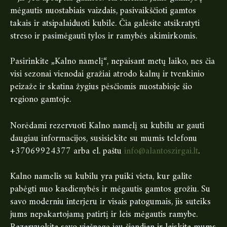
mėgautis nuostabiais vaizdais, pasivaikščioti gamtos
takais ir atsipalaiduoti kubile. Čia galėsite atsikratyti
streso ir pasimėgauti tylos ir ramybės akimirkomis.
Pasirinkite „Kalno namelį“, nepaisant metų laiko, nes čia
visi sezonai vienodai gražiai atrodo kalnų ir tvenkinio
peizaže ir skatina žygius pėsčiomis nuostabioje šio
regiono gamtoje.
Norėdami rezervuoti Kalno namelį su kubilu ar gauti
daugiau informacijos, susisiekite su mumis telefonu
+37069924377 arba el. paštu
info@alantoszirgai.lt
.
Kalno namelis su kubilu yra puiki vieta, kur galite
pabėgti nuo kasdienybės ir mėgautis gamtos grožiu. Su
savo moderniu interjeru ir visais patogumais, jis suteiks
jums nepakartojamą patirtį ir leis mėgautis ramybe.