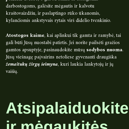
darbostogoms, galėsite mėgautis ir kalvotu
kraštovaizdžiu, ir paslaptingo rūko ūkanomis,
kylančiomis ankstyvais rytais virš didelio tvenkinio.
Atostogos kaime
, kai aplinkui tik gamta ir ramybė, tai
gali būti Jūsų nuostabi patirtis. Jei norite pailsėti gražios
gamtos apsuptyje, pasinaudokite mūsų
sodybos nuoma
.
Jūsų viešnagę paįvairins netoliese gyvenanti draugiška
žemaitukų žirgų šeimyna
, kuri laukia lankytojų ir jų
vaišių.
Atsipalaiduokite
ir mėgaukitės