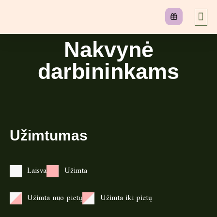
Nakvynė
darbininkams
Užimtumas
Laisva
Užimta
Užimta nuo pietų
Užimta iki pietų