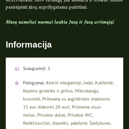
Rezervuokite savo viešnagę jau šiandien ir leiskite mums
pasirūpinti jūsų neprilygstama patirtimi.
Mūsų nameliai nuomai laukia Jūsų ir Jūsų artimųjų!
Informacija
Suaugusieji:
1
Patogumai:
Atskiri miegamieji
,
Indai
,
Kaitlentė
,
Kepimo grotelės ir grilius
,
Mikrobangų
krosnelė
,
Priimama su augintiniais (mažesnis
15 eur, didesnis 20 eur)
,
Priimama visus
metus
,
Privatus dušas
,
Privatus WC
,
Rankšluosčiai, šlepetės, patalynė
,
Šaldytuvas
,