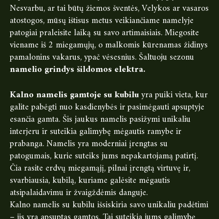
Nesvarbu, ar tai būtų žiemos šventės, Velykos ar vasaros
atostogos, mūsų ištisus metus veikiančiame namelyje
patogiai praleisite laiką su savo artimaisiais. Miegosite
viename iš 2 miegamųjų, o malkomis kūrenamas židinys
pamalonins vakarus, ypač vėsesnius. Šaltuoju sezonu
namelio grindys šildomos elektra.
Kalno namelis gamtoje su kubilu
yra puiki vieta, kur
galite pabėgti nuo kasdienybės ir pasimėgauti apsuptyje
esančia gamta. Šis jaukus namelis pasižymi unikaliu
interjeru ir suteikia galimybę mėgautis ramybe ir
prabanga. Namelis yra moderniai įrengtas su
patogumais, kurie suteiks jums nepakartojamą patirtį.
Čia rasite erdvų miegamąjį, pilnai įrengtą virtuvę ir,
svarbiausia, kubilą, kuriame galėsite mėgautis
atsipalaidavimu ir žvaigždėmis danguje.
Kalno namelis su kubilu išsiskiria savo unikaliu padėtimi
– jis yra apsuptas gamtos. Tai suteikia jums galimybę