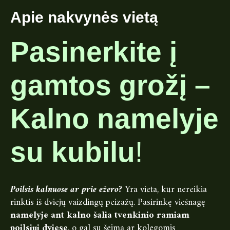
Apie nakvynės vietą
Pasinerkite į
gamtos grožį –
Kalno namelyje
su kubilu
!
Poilsis kalnuose ar prie ežero?
Yra vieta, kur nereikia
rinktis iš dviejų vaizdingų peizažų. Pasirinkę viešnagę
namelyje ant kalno šalia tvenkinio ramiam
poilsiui dviese
, o gal su šeima ar kolegomis