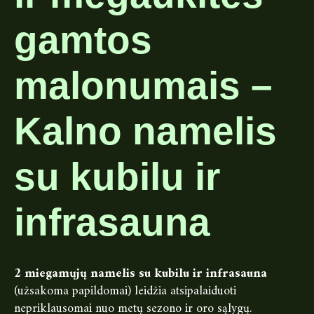
gamtos
malonumais –
Kalno namelis
su kubilu ir
infrasauna
2 miegamųjų namelis su kubilu ir infrasauna
(užsakoma papildomai) leidžia atsipalaiduoti
nepriklausomai nuo metų sezono ir oro sąlygų.