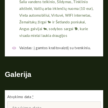
Šalia vandens telkinio
,
Šildymas
,
Tinklinio
aikštelė
,
Valčių arba irklenčių nuoma (10 eur)
,
Vieta automobiliui
,
Virtuvė
,
WIFI internetas
,
Žemaitukų žirgai 🐎 ir Šetlando poniukai,
Angus galvijai 🐄, sodybos sargai 🐕, kurie
visada mielai laukia draugijos
Vaizdas:
į gamtos kraštovaizdį su tvenkiniu.
Galerija
Atvykimo data
*